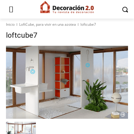
Inicio
LoftCube, para vivir en una azotea
loftcube7
loftcube7