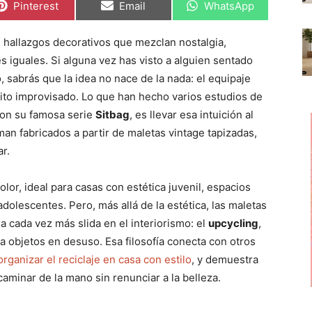
C
C
C
Pinterest
Email
WhatsApp
o
o
o
m
m
m
p
p
p
hallazgos decorativos que mezclan nostalgia,
a
a
a
r
r
r
 iguales. Si alguna vez has visto a alguien sentado
t
t
t
i
i
i
, sabrás que la idea no nace de la nada: el equipaje
r
r
r
ito improvisado. Lo que han hecho varios estudios de
e
e
e
n
n
n
on su famosa serie
Sitbag
, es llevar esa intuición al
man fabricados a partir de maletas vintage tapizadas,
r.
olor, ideal para casas con estética juvenil, espacios
adolescentes. Pero, más allá de la estética, las maletas
 cada vez más slida en el interiorismo: el
upcycling
,
 objetos en desuso. Esa filosofía conecta con otros
organizar el reciclaje en casa con estilo
, y demuestra
minar de la mano sin renunciar a la belleza.