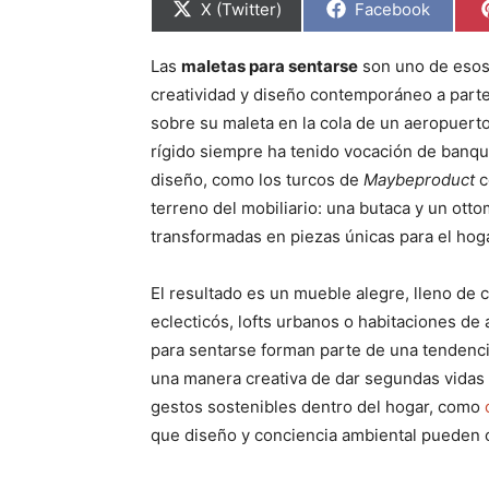
C
C
X (Twitter)
Facebook
o
o
m
m
p
p
Las
maletas para sentarse
son uno de esos 
a
a
r
r
creatividad y diseño contemporáneo a partes
t
t
i
i
sobre su maleta en la cola de un aeropuerto
r
r
rígido siempre ha tenido vocación de banqu
e
e
n
n
diseño, como los turcos de
Maybeproduct
c
terreno del mobiliario: una butaca y un otto
transformadas en piezas únicas para el hoga
El resultado es un mueble alegre, lleno de c
eclecticós, lofts urbanos o habitaciones de 
para sentarse forman parte de una tendencia
una manera creativa de dar segundas vidas a
gestos sostenibles dentro del hogar, como
que diseño y conciencia ambiental pueden ca