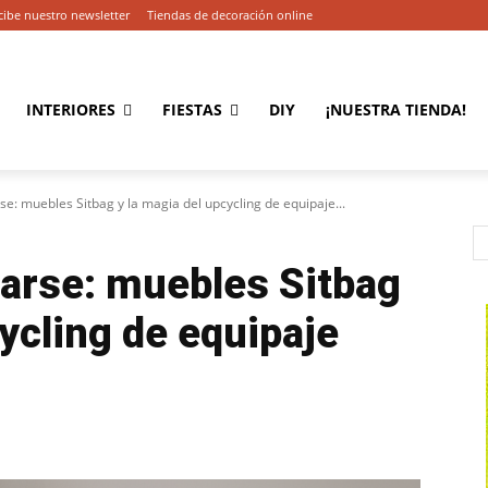
cibe nuestro newsletter
Tiendas de decoración online
INTERIORES
FIESTAS
DIY
¡NUESTRA TIENDA!
e: muebles Sitbag y la magia del upcycling de equipaje...
tarse: muebles Sitbag
cycling de equipaje