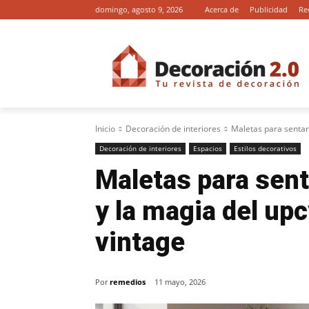
domingo, agosto 9, 2026
Acerca de
Publicidad
Re
Inicio
Decoración de interiores
Maletas para sentars
Decoración de interiores
Espacios
Estilos decorativos
Maletas para sen
y la magia del up
vintage
Por
remedios
11 mayo, 2026