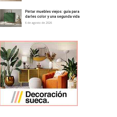
Pintar muebles viejos: guía para
darles color y una segunda vida
6 de agosto de 2026