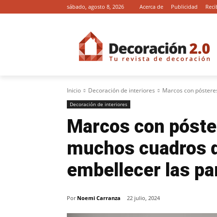
sábado, agosto 8, 2026
Acerca de
Publicidad
Reci
Inicio
Decoración de interiores
Marcos con pósteres
Decoración de interiores
Marcos con póste
muchos cuadros d
embellecer las pa
Por
Noemi Carranza
22 julio, 2024