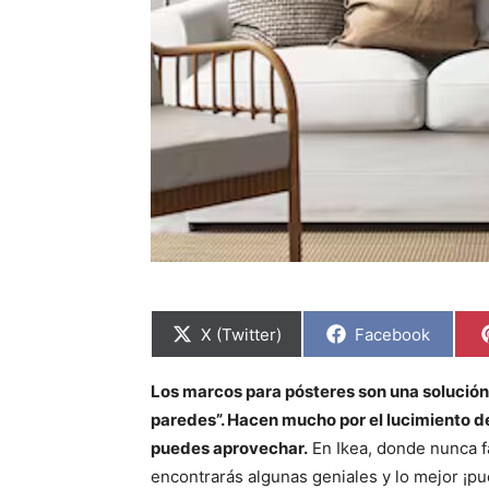
C
C
X (Twitter)
Facebook
o
o
m
m
p
p
Los marcos para pósteres son una solución f
a
a
r
r
paredes”. Hacen mucho por el lucimiento 
t
t
i
i
puedes aprovechar.
En Ikea, donde nunca f
r
r
encontrarás algunas geniales y lo mejor ¡pu
e
e