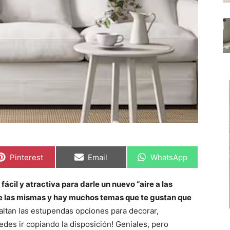
C
C
C
Pinterest
Email
WhatsApp
o
o
o
m
m
m
p
p
p
ácil y atractiva para darle un nuevo “aire a las
a
a
a
r
r
r
de las mismas y hay muchos temas que te gustan que
t
t
t
i
i
i
altan las estupendas opciones para decorar,
r
r
r
edes ir copiando la disposición! Geniales, pero
e
e
e