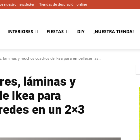
be nuestro newsletter
Tiendas de decoración online
INTERIORES
FIESTAS
DIY
¡NUESTRA TIENDA!
, láminas y muchos cuadros de Ikea para embellecer las...
res, láminas y
e Ikea para
redes en un 2×3