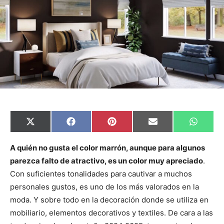
C
C
C
C
C
X
F
P
E
W
o
o
o
o
o
(
a
i
m
h
m
m
m
m
m
T
c
n
a
a
p
p
p
p
p
w
e
t
i
t
A quién no gusta el color marrón, aunque para algunos
a
a
a
a
a
i
b
e
l
s
parezca falto de atractivo, es un color muy apreciado
.
r
r
r
r
r
t
o
r
A
t
t
t
t
t
t
o
e
p
Con suficientes tonalidades para cautivar a muchos
i
i
i
i
i
e
k
s
p
r
r
r
r
r
r
t
personales gustos, es uno de los más valorados en la
e
e
e
e
e
)
n
n
n
n
n
moda. Y sobre todo en la decoración donde se utiliza en
mobiliario, elementos decorativos y textiles. De cara a las