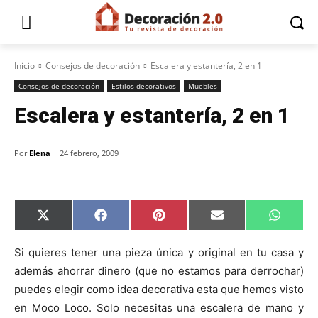
Inicio
Consejos de decoración
Escalera y estantería, 2 en 1
Consejos de decoración
Estilos decorativos
Muebles
Escalera y estantería, 2 en 1
Por
Elena
24 febrero, 2009
C
C
C
C
C
X
F
P
E
W
o
o
o
o
o
(
a
i
m
h
m
m
m
m
m
T
c
n
a
a
p
p
p
p
p
w
e
t
i
t
Si quieres tener una pieza única y original en tu casa y
a
a
a
a
a
i
b
e
l
s
además ahorrar dinero (que no estamos para derrochar)
r
r
r
r
r
t
o
r
A
t
t
t
t
t
t
o
e
p
puedes elegir como idea decorativa esta que hemos visto
i
i
i
i
i
e
k
s
p
r
r
r
r
r
r
t
en Moco Loco. Solo necesitas una escalera de mano y
e
e
e
e
e
)