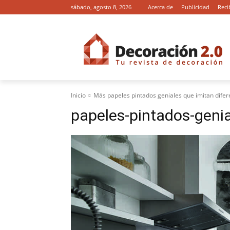
sábado, agosto 8, 2026
Acerca de
Publicidad
Reci
Inicio
Más papeles pintados geniales que imitan difer
papeles-pintados-genia