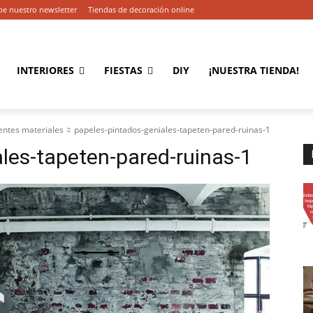
be nuestro newsletter
Tiendas de decoración online
INTERIORES
FIESTAS
DIY
¡NUESTRA TIENDA!
entes materiales
papeles-pintados-geniales-tapeten-pared-ruinas-1
les-tapeten-pared-ruinas-1