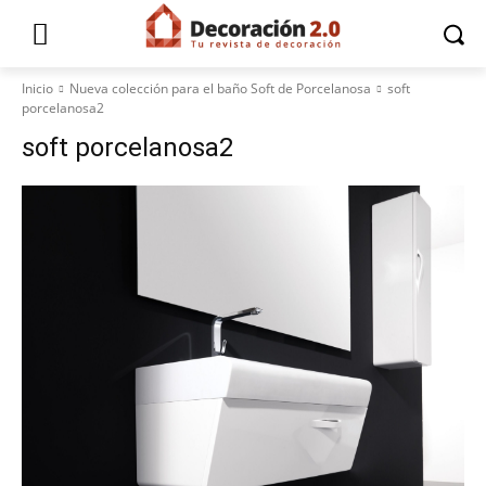
Inicio
Nueva colección para el baño Soft de Porcelanosa
soft
porcelanosa2
soft porcelanosa2