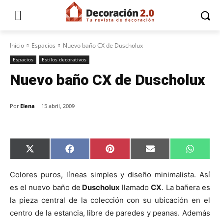
Inicio
Espacios
Nuevo baño CX de Duscholux
Espacios
Estilos decorativos
Nuevo baño CX de Duscholux
Por
Elena
15 abril, 2009
C
C
C
C
C
X
F
P
E
W
o
o
o
o
o
(
a
i
m
h
m
m
m
m
m
T
c
n
a
a
p
p
p
p
p
w
e
t
i
t
Colores puros, líneas simples y diseño minimalista. Así
a
a
a
a
a
i
b
e
l
s
es el nuevo baño de
Duscholux
llamado
CX
. La bañera es
r
r
r
r
r
t
o
r
A
t
t
t
t
t
t
o
e
p
la pieza central de la colección con su ubicación en el
i
i
i
i
i
e
k
s
p
r
r
r
r
r
r
t
centro de la estancia, libre de paredes y peanas. Además
e
e
e
e
e
)