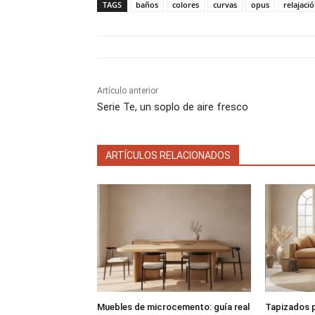
TAGS
baños
colores
curvas
opus
relajaci
r
r
t
t
i
i
r
r
e
e
n
n
Artículo anterior
Serie Te, un soplo de aire fresco
ARTÍCULOS RELACIONADOS
Muebles de microcemento: guía real
Tapizados p