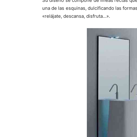
Su diseño se compone de líneas rectas que
una de las esquinas, dulcificando las forma
«relájate, descansa, disfruta…».