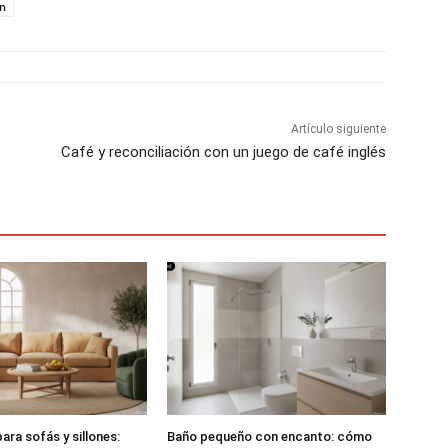
ón
r
r
r
t
t
t
i
i
i
r
r
r
e
e
e
n
n
n
Artículo siguiente
Café y reconciliación con un juego de café inglés
ara sofás y sillones:
Baño pequeño con encanto: cómo