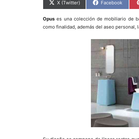
C
C
X (Twitter)
Facebook
o
o
m
m
p
p
Opus
es una colección de mobiliario de 
a
a
r
r
como finalidad, además del aseo personal, l
t
t
i
i
r
r
e
e
n
n