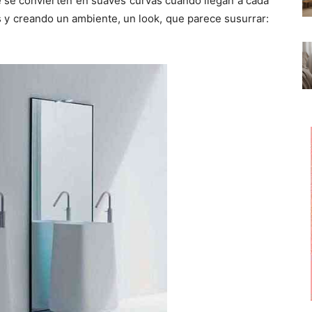
 se convierten en suaves curvas cuando llegan a cada
s y creando un ambiente, un look, que parece susurrar: