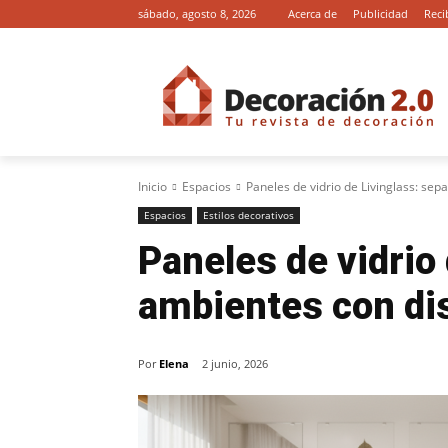
sábado, agosto 8, 2026
Acerca de
Publicidad
Reci
Inicio
Espacios
Paneles de vidrio de Livinglass: sep
Espacios
Estilos decorativos
Paneles de vidrio
ambientes con dis
Por
Elena
2 junio, 2026