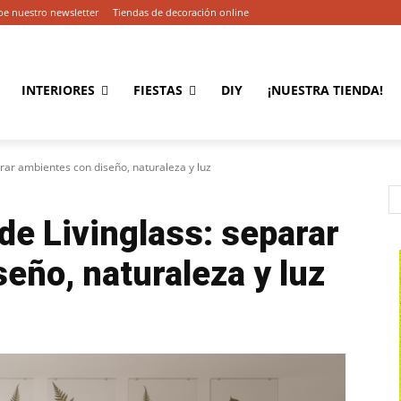
be nuestro newsletter
Tiendas de decoración online
INTERIORES
FIESTAS
DIY
¡NUESTRA TIENDA!
arar ambientes con diseño, naturaleza y luz
 de Livinglass: separar
eño, naturaleza y luz