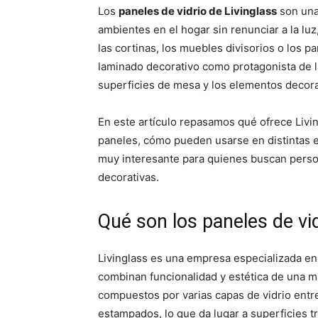
p
p
Los
paneles de vidrio de Livinglass
son una
a
a
r
r
ambientes en el hogar sin renunciar a la luz
t
t
i
i
las cortinas, los muebles divisorios o los p
r
r
laminado decorativo como protagonista de l
e
e
n
n
superficies de mesa y los elementos decorat
En este artículo repasamos qué ofrece Livin
paneles, cómo pueden usarse en distintas e
muy interesante para quienes buscan person
decorativas.
Qué son los paneles de vid
Livinglass es una empresa especializada en
combinan funcionalidad y estética de una 
compuestos por varias capas de vidrio entr
estampados, lo que da lugar a superficies t