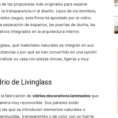
p
p
p
 de las propuestas más originales para separar
a
a
a
r
r
r
, la transparencia ni al diseño. Lejos de los biombos,
t
t
t
i
i
i
aneles ciegos, esta firma ha apostado por el vidrio
r
r
r
a separación de espacios, las puertas de ducha, las
e
e
e
n
n
n
ivos integrados en la arquitectura interior.
glass, qué materiales naturales se integran en sus
stancias y por qué se han convertido en una opción
alizar su casa con piezas únicas, ligeras y muy
rio de Livinglass
 la fabricación de
vidrios decorativos laminados
que
manera muy reconocible. Sus paneles están
e las que se introducen elementos naturales o
ranslucidas, transparentes o de color con un fuerte