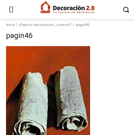
Inicio
¡Papiros decorativos! ¿caseros?
pagin46
pagin46