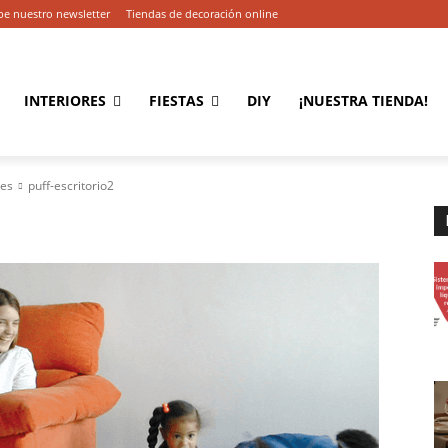
be nuestro newsletter
Tiendas de decoración online
INTERIORES
FIESTAS
DIY
¡NUESTRA TIENDA!
res
puff-escritorio2