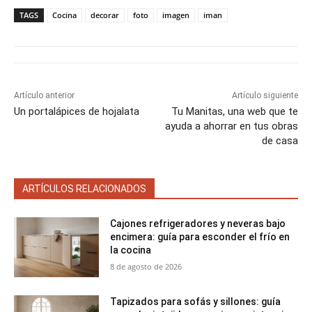
p
p
p
p
p
w
e
t
i
t
a
a
a
a
a
i
b
e
l
s
TAGS
Cocina
decorar
foto
imagen
iman
r
r
r
r
r
t
o
r
A
t
t
t
t
t
t
o
e
p
i
i
i
i
i
e
k
s
p
r
r
r
r
r
r
t
e
e
e
e
e
)
n
n
n
n
n
Artículo anterior
Artículo siguiente
Un portalápices de hojalata
Tu Manitas, una web que te
ayuda a ahorrar en tus obras
de casa
ARTÍCULOS RELACIONADOS
Cajones refrigeradores y neveras bajo
encimera: guía para esconder el frío en
la cocina
8 de agosto de 2026
Tapizados para sofás y sillones: guía