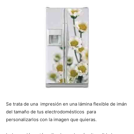
i
i
i
i
i
e
k
s
p
r
r
r
r
r
r
t
e
e
e
e
e
)
n
n
n
n
n
Se trata de una impresión en una lámina flexible de imán
del tamaño de tus electrodomésticos para
personalizarlos con la imagen que quieras.