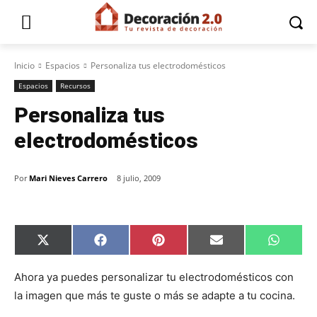
Inicio
Espacios
Personaliza tus electrodomésticos
Espacios
Recursos
Personaliza tus
electrodomésticos
Por
Mari Nieves Carrero
8 julio, 2009
C
C
C
C
C
X
F
P
E
W
o
o
o
o
o
(
a
i
m
h
m
m
m
m
m
T
c
n
a
a
p
p
p
p
p
w
e
t
i
t
Ahora ya puedes personalizar tu electrodomésticos con
a
a
a
a
a
i
b
e
l
s
la imagen que más te guste o más se adapte a tu cocina.
r
r
r
r
r
t
o
r
A
t
t
t
t
t
t
o
e
p