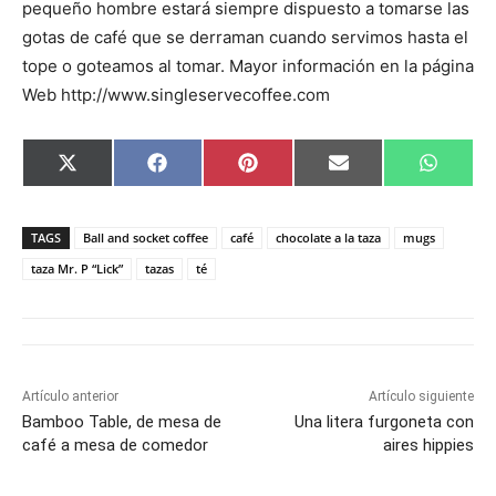
pequeño hombre estará siempre dispuesto a tomarse las
gotas de café que se derraman cuando servimos hasta el
tope o goteamos al tomar. Mayor información en la página
Web http://www.singleservecoffee.com
C
C
C
C
C
X
F
P
E
W
o
o
o
o
o
(
a
i
m
h
m
m
m
m
m
T
c
n
a
a
p
p
p
p
p
w
e
t
i
t
a
a
a
a
a
i
b
e
l
s
TAGS
Ball and socket coffee
café
chocolate a la taza
mugs
r
r
r
r
r
t
o
r
A
t
t
t
t
t
t
o
e
p
taza Mr. P “Lick”
tazas
té
i
i
i
i
i
e
k
s
p
r
r
r
r
r
r
t
e
e
e
e
e
)
n
n
n
n
n
Artículo anterior
Artículo siguiente
Bamboo Table, de mesa de
Una litera furgoneta con
café a mesa de comedor
aires hippies