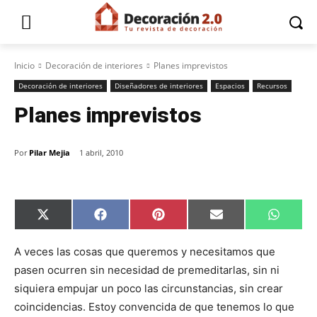
Inicio
Decoración de interiores
Planes imprevistos
Decoración de interiores
Diseñadores de interiores
Espacios
Recursos
Planes imprevistos
Por
Pilar Mejia
1 abril, 2010
C
C
C
C
C
X
F
P
E
W
o
o
o
o
o
(
a
i
m
h
m
m
m
m
m
T
c
n
a
a
p
p
p
p
p
w
e
t
i
t
A veces las cosas que queremos y necesitamos que
a
a
a
a
a
i
b
e
l
s
pasen ocurren sin necesidad de premeditarlas, sin ni
r
r
r
r
r
t
o
r
A
t
t
t
t
t
t
o
e
p
siquiera empujar un poco las circunstancias, sin crear
i
i
i
i
i
e
k
s
p
r
r
r
r
r
r
t
coincidencias. Estoy convencida de que tenemos lo que
e
e
e
e
e
)