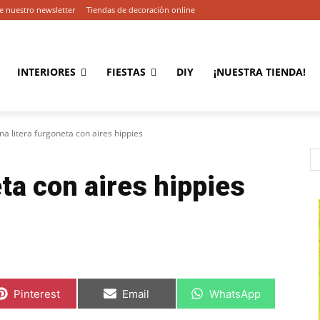
e nuestro newsletter
Tiendas de decoración online
INTERIORES
FIESTAS
DIY
¡NUESTRA TIENDA!
na litera furgoneta con aires hippies
ta con aires hippies
C
C
C
Pinterest
Email
WhatsApp
o
o
o
m
m
m