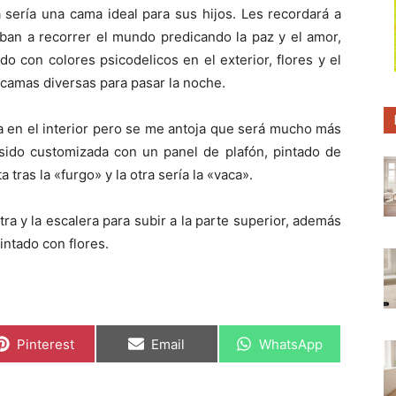
p
p
p
sería una cama ideal para sus hijos. Les recordará a
a
a
a
r
r
r
ban a recorrer el mundo predicando la paz y el amor,
t
t
t
i
i
i
 con colores psicodelicos en el exterior, flores y el
r
r
r
y camas diversas para pasar la noche.
e
e
e
n
n
n
ma en el interior pero se me antoja que será mucho más
 sido customizada con un panel de plafón, pintado de
 tras la «furgo» y la otra sería la «vaca».
ntra y la escalera para subir a la parte superior, además
intado con flores.
C
C
C
Pinterest
Email
WhatsApp
o
o
o
m
m
m
p
p
p