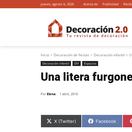
jueves, agosto 6, 2026
Acerca de
Publicidad
Recib
Inicio
Decoración de fiestas
Decoración infantil
U
Decoración infantil
DIY
Espacios
Una litera furgone
Por
Elena
1 abril, 2010
C
C
X (Twitter)
Facebook
o
o
m
m