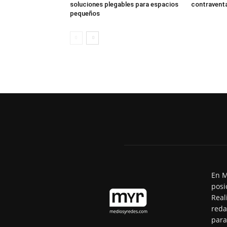
soluciones plegables para espacios
contraventa
pequeños
En M
posi
Real
reda
para