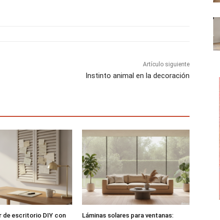
a
a
a
r
r
r
t
t
t
i
i
i
r
r
r
e
e
e
n
n
n
Artículo siguiente
Instinto animal en la decoración
 de escritorio DIY con
Láminas solares para ventanas: