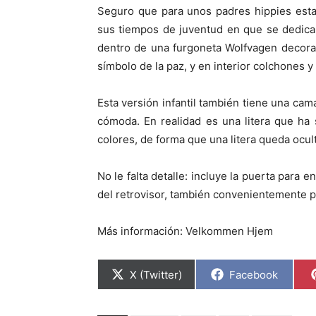
p
p
Seguro que para unos padres hippies esta 
a
a
r
r
sus tiempos de juventud en que se dedica
t
t
i
i
dentro de una furgoneta Wolfvagen decorado
r
r
símbolo de la paz, y en interior colchones 
e
e
n
n
Esta versión infantil también tiene una ca
cómoda. En realidad es una litera que ha
colores, de forma que una litera queda oculta
No le falta detalle: incluye la puerta para e
del retrovisor, también convenientemente p
Más información: Velkommen Hjem
C
C
X (Twitter)
Facebook
o
o
m
m
p
p