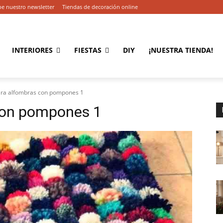
be nuestro newsletter
Tiendas de decoración online
INTERIORES
FIESTAS
DIY
¡NUESTRA TIENDA!
ara alfombras con pompones 1
con pompones 1