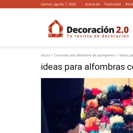
viernes, agosto 7, 2026
Acerca de
Publicidad
Reci
Inicio
Creando una alfombra de pompones
ideas p
ideas para alfombras 