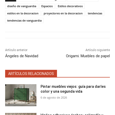
r
r
r
r
r
t
o
r
A
t
t
t
t
t
t
o
e
p
diseño de vanguardia
Espacios
Estilos decorativos
i
i
i
i
i
e
k
s
p
estilos en la decoracion
proyectores en la decoracion
tendencias
r
r
r
r
r
r
t
e
e
e
e
e
)
tendencias de vanguardia
n
n
n
n
n
Artículo anterior
Artículo siguiente
Ángeles de Navidad
Origami. Muebles de papel
ARTÍCULOS RELACIONADOS
Pintar muebles viejos: guía para darles
color y una segunda vida
6 de agosto de 2026