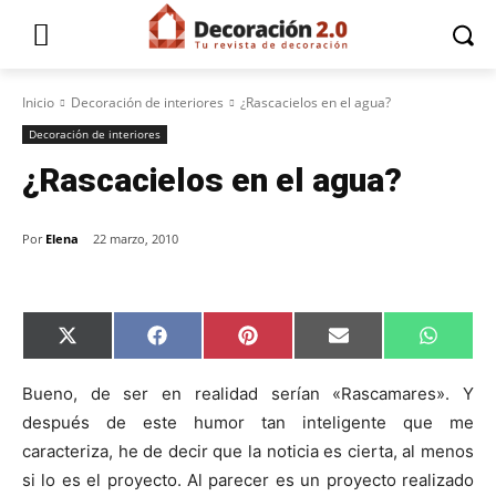
Inicio
Decoración de interiores
¿Rascacielos en el agua?
Decoración de interiores
¿Rascacielos en el agua?
Por
Elena
22 marzo, 2010
C
C
C
C
C
X
F
P
E
W
o
o
o
o
o
(
a
i
m
h
m
m
m
m
m
T
c
n
a
a
p
p
p
p
p
w
e
t
i
t
Bueno, de ser en realidad serían «Rascamares». Y
a
a
a
a
a
i
b
e
l
s
después de este humor tan inteligente que me
r
r
r
r
r
t
o
r
A
t
t
t
t
t
t
o
e
p
caracteriza, he de decir que la noticia es cierta, al menos
i
i
i
i
i
e
k
s
p
r
r
r
r
r
r
t
si lo es el proyecto. Al parecer es un proyecto realizado
e
e
e
e
e
)