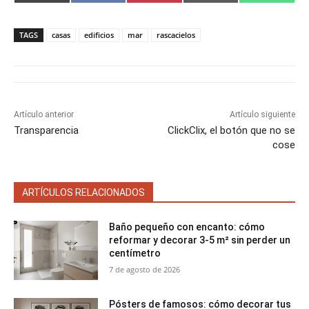
o
o
o
o
o
(
a
i
m
h
m
m
m
m
m
T
c
n
a
a
p
p
p
p
p
w
e
t
i
t
a
a
a
a
a
i
b
e
l
s
TAGS
casas
edificios
mar
rascacielos
r
r
r
r
r
t
o
r
A
t
t
t
t
t
t
o
e
p
i
i
i
i
i
e
k
s
p
r
r
r
r
r
r
t
e
e
e
e
e
)
n
n
n
n
n
Artículo anterior
Artículo siguiente
Transparencia
ClickClix, el botón que no se
cose
ARTÍCULOS RELACIONADOS
Baño pequeño con encanto: cómo
reformar y decorar 3-5 m² sin perder un
centímetro
7 de agosto de 2026
Pósters de famosos: cómo decorar tus