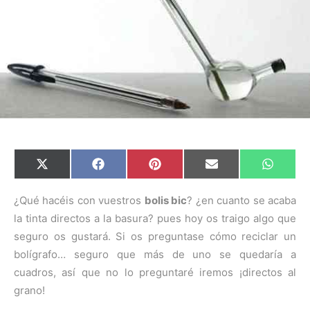
C
C
C
C
C
X
F
P
E
W
o
o
o
o
o
(
a
i
m
h
m
m
m
m
m
T
c
n
a
a
p
p
p
p
p
w
e
t
i
t
¿Qué hacéis con vuestros
bolis bic
? ¿en cuanto se acaba
a
a
a
a
a
i
b
e
l
s
la tinta directos a la basura? pues hoy os traigo algo que
r
r
r
r
r
t
o
r
A
t
t
t
t
t
t
o
e
p
seguro os gustará. Si os preguntase cómo reciclar un
i
i
i
i
i
e
k
s
p
r
r
r
r
r
r
t
bolígrafo… seguro que más de uno se quedaría a
e
e
e
e
e
)
n
n
n
n
n
cuadros, así que no lo preguntaré iremos ¡directos al
grano!