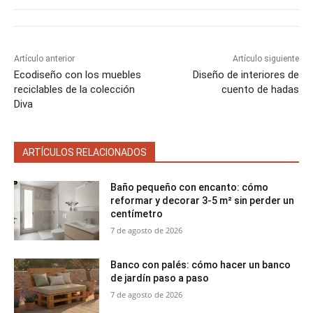
i
i
i
i
i
e
k
s
p
r
r
r
r
r
r
t
e
e
e
e
e
)
n
n
n
n
n
Artículo anterior
Artículo siguiente
Ecodiseño con los muebles
Diseño de interiores de
reciclables de la colección
cuento de hadas
Diva
ARTÍCULOS RELACIONADOS
Baño pequeño con encanto: cómo
reformar y decorar 3-5 m² sin perder un
centímetro
7 de agosto de 2026
Banco con palés: cómo hacer un banco
de jardín paso a paso
7 de agosto de 2026