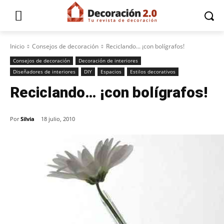
Inicio
Consejos de decoración
Reciclando... ¡con bolígrafos!
Consejos de decoración
Decoración de interiores
Diseñadores de interiores
DIY
Espacios
Estilos decorativos
Reciclando… ¡con bolígrafos!
Por
Silvia
18 julio, 2010