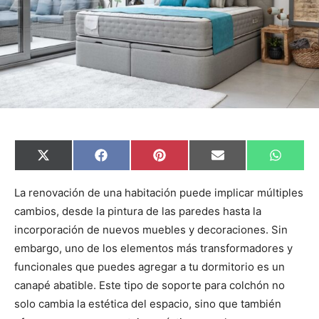
C
C
C
C
C
X
F
P
E
W
o
o
o
o
o
(
a
i
m
h
m
m
m
m
m
T
c
n
a
a
p
p
p
p
p
w
e
t
i
t
La renovación de una habitación puede implicar múltiples
a
a
a
a
a
i
b
e
l
s
cambios, desde la pintura de las paredes hasta la
r
r
r
r
r
t
o
r
A
t
t
t
t
t
t
o
e
p
incorporación de nuevos muebles y decoraciones. Sin
i
i
i
i
i
e
k
s
p
r
r
r
r
r
r
t
embargo, uno de los elementos más transformadores y
e
e
e
e
e
)
n
n
n
n
n
funcionales que puedes agregar a tu dormitorio es un
canapé abatible. Este tipo de soporte para colchón no
solo cambia la estética del espacio, sino que también