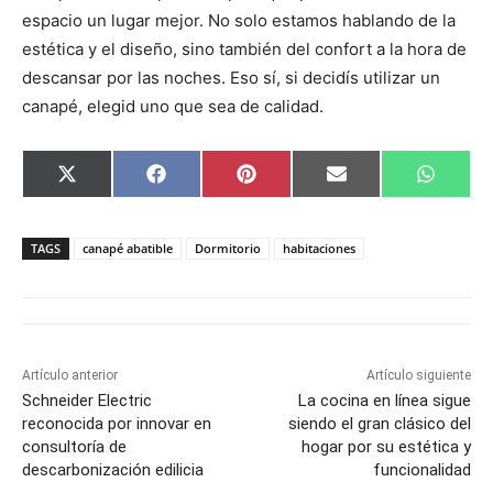
espacio un lugar mejor. No solo estamos hablando de la
estética y el diseño, sino también del confort a la hora de
descansar por las noches. Eso sí, si decidís utilizar un
canapé, elegid uno que sea de calidad.
C
C
C
C
C
X
F
P
E
W
o
o
o
o
o
(
a
i
m
h
m
m
m
m
m
T
c
n
a
a
p
p
p
p
p
w
e
t
i
t
a
a
a
a
a
i
b
e
l
s
TAGS
canapé abatible
Dormitorio
habitaciones
r
r
r
r
r
t
o
r
A
t
t
t
t
t
t
o
e
p
i
i
i
i
i
e
k
s
p
r
r
r
r
r
r
t
e
e
e
e
e
)
n
n
n
n
n
Artículo anterior
Artículo siguiente
Schneider Electric
La cocina en línea sigue
reconocida por innovar en
siendo el gran clásico del
consultoría de
hogar por su estética y
descarbonización edilicia
funcionalidad