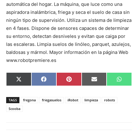
automática del hogar. La máquina, que luce como una
aspiradora inalámbrica, friega y seca el suelo de casa sin
ningún tipo de supervisión. Utiliza un sistema de limpieza
en 4 fases. Dispone de sensores capaces de determinar
su entorno, detectan desniveles y evitan que caiga por
las escaleras. Limpia suelos de linóleo, parquet, azulejos,
baldosas y mármol. Mayor información en la página Web
www.robotpremiere.es
C
C
C
C
C
X
F
P
E
W
o
o
o
o
o
(
a
i
m
h
m
m
m
m
m
T
c
n
a
a
p
p
p
p
p
w
e
t
i
t
a
a
a
a
a
i
b
e
l
s
TAGS
fregona
friegasuelos
iRobot
limpieza
robots
r
r
r
r
r
t
o
r
A
t
t
t
t
t
t
o
e
p
Scooba
i
i
i
i
i
e
k
s
p
r
r
r
r
r
r
t
e
e
e
e
e
)
n
n
n
n
n