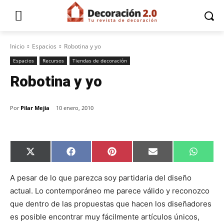
Inicio
Espacios
Robotina y yo
Espacios
Recursos
Tiendas de decoración
Robotina y yo
Por
Pilar Mejia
10 enero, 2010
C
C
C
C
C
X
F
P
E
W
o
o
o
o
o
(
a
i
m
h
m
m
m
m
m
T
c
n
a
a
p
p
p
p
p
w
e
t
i
t
A pesar de lo que parezca soy partidaria del diseño
a
a
a
a
a
i
b
e
l
s
actual. Lo contemporáneo me parece válido y reconozco
r
r
r
r
r
t
o
r
A
t
t
t
t
t
t
o
e
p
que dentro de las propuestas que hacen los diseñadores
i
i
i
i
i
e
k
s
p
r
r
r
r
r
r
t
es posible encontrar muy fácilmente artículos únicos,
e
e
e
e
e
)