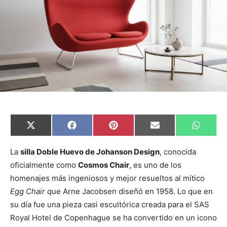
C
C
C
C
C
X
F
P
E
W
o
o
o
o
o
(
a
i
m
h
m
m
m
m
m
T
c
n
a
a
p
p
p
p
p
w
e
t
i
t
La
silla Doble Huevo de Johanson Design
, conocida
a
a
a
a
a
i
b
e
l
s
oficialmente como
Cosmos Chair
, es uno de los
r
r
r
r
r
t
o
r
A
t
t
t
t
t
t
o
e
p
homenajes más ingeniosos y mejor resueltos al mítico
i
i
i
i
i
e
k
s
p
r
r
r
r
r
r
t
Egg Chair
que Arne Jacobsen diseñó en 1958. Lo que en
e
e
e
e
e
)
n
n
n
n
n
su díа fue una pieza casi escultórica creada para el SAS
Royal Hotel de Copenhague se ha convertido en un icono