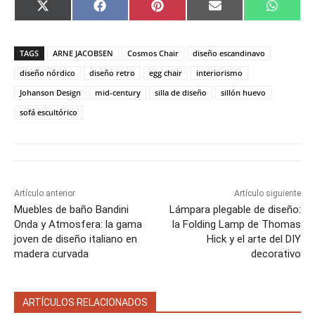
C
C
C
C
C
X
F
P
E
W
o
o
o
o
o
(
a
i
m
h
m
m
m
m
m
T
c
n
a
a
p
p
p
p
p
w
e
t
i
t
a
a
a
a
a
i
b
e
l
s
TAGS
ARNE JACOBSEN
Cosmos Chair
diseño escandinavo
r
r
r
r
r
t
o
r
A
t
t
t
t
t
t
o
e
p
diseño nórdico
diseño retro
egg chair
interiorismo
i
i
i
i
i
e
k
s
p
Johanson Design
mid-century
silla de diseño
sillón huevo
r
r
r
r
r
r
t
e
e
e
e
e
)
sofá escultórico
n
n
n
n
n
Artículo anterior
Artículo siguiente
Muebles de baño Bandini
Lámpara plegable de diseño:
Onda y Atmosfera: la gama
la Folding Lamp de Thomas
joven de diseño italiano en
Hick y el arte del DIY
madera curvada
decorativo
ARTÍCULOS RELACIONADOS