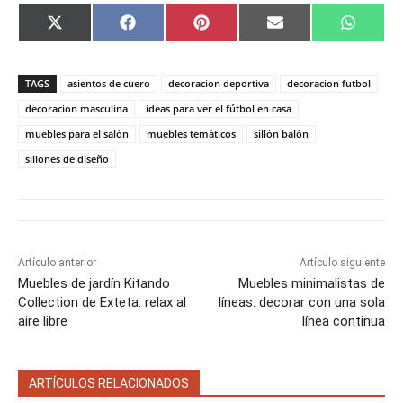
C
C
C
C
C
X
F
P
E
W
o
o
o
o
o
(
a
i
m
h
m
m
m
m
m
T
c
n
a
a
p
p
p
p
p
w
e
t
i
t
a
a
a
a
a
i
b
e
l
s
TAGS
asientos de cuero
decoracion deportiva
decoracion futbol
r
r
r
r
r
t
o
r
A
t
t
t
t
t
t
o
e
p
decoracion masculina
ideas para ver el fútbol en casa
i
i
i
i
i
e
k
s
p
muebles para el salón
muebles temáticos
sillón balón
r
r
r
r
r
r
t
e
e
e
e
e
)
sillones de diseño
n
n
n
n
n
Artículo anterior
Artículo siguiente
Muebles de jardín Kitando
Muebles minimalistas de
Collection de Exteta: relax al
líneas: decorar con una sola
aire libre
línea continua
ARTÍCULOS RELACIONADOS