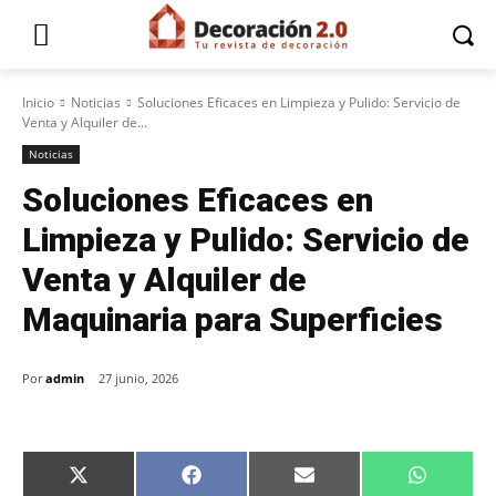
Inicio
Noticias
Soluciones Eficaces en Limpieza y Pulido: Servicio de
Venta y Alquiler de...
Noticias
Soluciones Eficaces en
Limpieza y Pulido: Servicio de
Venta y Alquiler de
Maquinaria para Superficies
Por
admin
27 junio, 2026
C
C
C
C
X
F
E
W