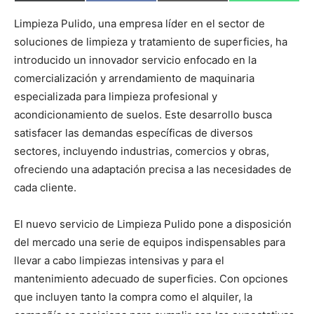
o
o
o
o
(
a
m
h
m
m
m
m
T
c
a
a
p
p
p
p
w
e
i
t
Limpieza Pulido, una empresa líder en el sector de
a
a
a
a
i
b
l
s
soluciones de limpieza y tratamiento de superficies, ha
r
r
r
r
t
o
A
t
t
t
t
t
o
p
introducido un innovador servicio enfocado en la
i
i
i
i
e
k
p
r
r
r
r
r
comercialización y arrendamiento de maquinaria
e
e
e
e
)
n
n
n
n
especializada para limpieza profesional y
acondicionamiento de suelos. Este desarrollo busca
satisfacer las demandas específicas de diversos
sectores, incluyendo industrias, comercios y obras,
ofreciendo una adaptación precisa a las necesidades de
cada cliente.
El nuevo servicio de Limpieza Pulido pone a disposición
del mercado una serie de equipos indispensables para
llevar a cabo limpiezas intensivas y para el
mantenimiento adecuado de superficies. Con opciones
que incluyen tanto la compra como el alquiler, la