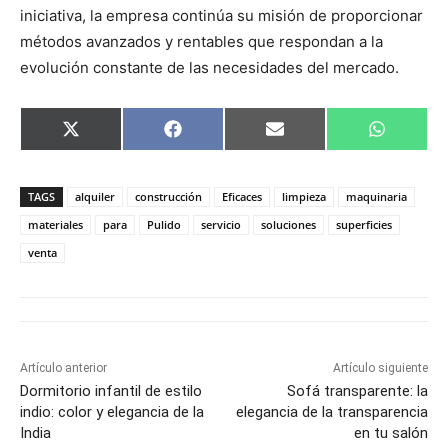
iniciativa, la empresa continúa su misión de proporcionar
métodos avanzados y rentables que respondan a la
evolución constante de las necesidades del mercado.
C
C
C
C
X
F
E
W
o
o
o
o
(
a
m
h
m
m
m
m
T
c
a
a
p
p
p
p
w
e
i
t
a
a
a
a
i
b
l
s
TAGS
alquiler
construcción
Eficaces
limpieza
maquinaria
r
r
r
r
t
o
A
t
t
t
t
t
o
p
materiales
para
Pulido
servicio
soluciones
superficies
i
i
i
i
e
k
p
venta
r
r
r
r
r
e
e
e
e
)
n
n
n
n
Artículo anterior
Artículo siguiente
Dormitorio infantil de estilo
Sofá transparente: la
indio: color y elegancia de la
elegancia de la transparencia
India
en tu salón