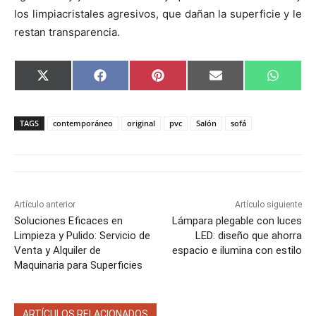
los limpiacristales agresivos, que dañan la superficie y le
restan transparencia.
C
C
C
C
C
X
F
P
E
W
o
o
o
o
o
(
a
i
m
h
m
m
m
m
m
T
c
n
a
a
p
p
p
p
p
w
e
t
i
t
a
a
a
a
a
i
b
e
l
s
TAGS
contemporáneo
original
pvc
Salón
sofá
r
r
r
r
r
t
o
r
A
t
t
t
t
t
t
o
e
p
i
i
i
i
i
e
k
s
p
r
r
r
r
r
r
t
e
e
e
e
e
)
n
n
n
n
n
Artículo anterior
Artículo siguiente
Soluciones Eficaces en
Lámpara plegable con luces
Limpieza y Pulido: Servicio de
LED: diseño que ahorra
Venta y Alquiler de
espacio e ilumina con estilo
Maquinaria para Superficies
ARTÍCULOS RELACIONADOS