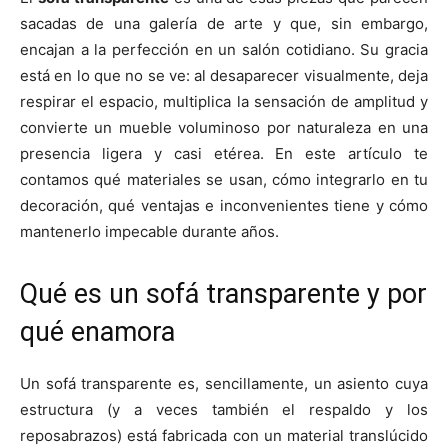
a
a
a
a
a
i
b
e
l
s
sacadas de una galería de arte y que, sin embargo,
r
r
r
r
r
t
o
r
A
t
t
t
t
t
t
o
e
p
encajan a la perfección en un salón cotidiano. Su gracia
i
i
i
i
i
e
k
s
p
r
r
r
r
r
r
t
está en lo que no se ve: al desaparecer visualmente, deja
e
e
e
e
e
)
n
n
n
n
n
respirar el espacio, multiplica la sensación de amplitud y
convierte un mueble voluminoso por naturaleza en una
presencia ligera y casi etérea. En este artículo te
contamos qué materiales se usan, cómo integrarlo en tu
decoración, qué ventajas e inconvenientes tiene y cómo
mantenerlo impecable durante años.
Qué es un sofá transparente y por
qué enamora
Un sofá transparente es, sencillamente, un asiento cuya
estructura (y a veces también el respaldo y los
reposabrazos) está fabricada con un material translúcido