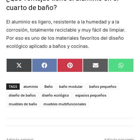
cuarto de baño?
El aluminio es ligero, resistente a la humedad y a la
corrosión, totalmente reciclable y muy fácil de limpiar.
Por eso es uno de los materiales favoritos del diseño
ecológico aplicado a baños y cocinas.
C
C
C
C
C
X
F
P
E
W
o
o
o
o
o
(
a
i
m
h
m
m
m
m
m
T
c
n
a
a
p
p
p
p
p
w
e
t
i
t
a
a
a
a
a
i
b
e
l
s
TAGS
aluminio
Baño
baño modular
baños pequeños
r
r
r
r
r
t
o
r
A
t
t
t
t
t
t
o
e
p
diseño de baños
diseño ecológico
espacios pequeños
i
i
i
i
i
e
k
s
p
muebles de baño
muebles multifuncionales
r
r
r
r
r
r
t
e
e
e
e
e
)
n
n
n
n
n