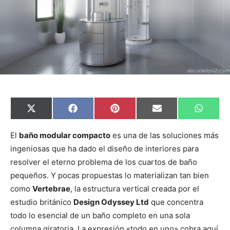
C
C
C
C
C
X
F
P
E
W
o
o
o
o
o
(
a
i
m
h
m
m
m
m
m
T
c
n
a
a
p
p
p
p
p
w
e
t
i
t
El
baño modular compacto
es una de las soluciones más
a
a
a
a
a
i
b
e
l
s
ingeniosas que ha dado el diseño de interiores para
r
r
r
r
r
t
o
r
A
t
t
t
t
t
t
o
e
p
resolver el eterno problema de los cuartos de baño
i
i
i
i
i
e
k
s
p
r
r
r
r
r
r
t
pequeños. Y pocas propuestas lo materializan tan bien
e
e
e
e
e
)
n
n
n
n
n
como
Vertebrae
, la estructura vertical creada por el
estudio británico
Design Odyssey Ltd
que concentra
todo lo esencial de un baño completo en una sola
columna giratoria. La expresión «todo en uno» cobra aquí