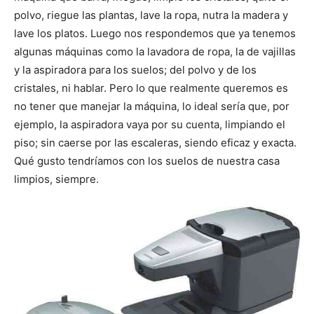
i
i
i
i
i
e
k
s
p
r
r
r
r
r
r
t
polvo, riegue las plantas, lave la ropa, nutra la madera y
e
e
e
e
e
)
n
n
n
n
n
lave los platos. Luego nos respondemos que ya tenemos
algunas máquinas como la lavadora de ropa, la de vajillas
y la aspiradora para los suelos; del polvo y de los
cristales, ni hablar. Pero lo que realmente queremos es
no tener que manejar la máquina, lo ideal sería que, por
ejemplo, la aspiradora vaya por su cuenta, limpiando el
piso; sin caerse por las escaleras, siendo eficaz y exacta.
Qué gusto tendríamos con los suelos de nuestra casa
limpios, siempre.