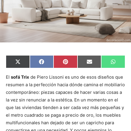
C
C
C
C
C
X
F
P
E
W
o
o
o
o
o
(
a
i
m
h
m
m
m
m
m
T
c
n
a
a
p
p
p
p
p
w
e
t
i
t
El
sofá Trix
de Piero Lissoni es uno de esos diseños que
a
a
a
a
a
i
b
e
l
s
resumen a la perfección hacia dónde camina el mobiliario
r
r
r
r
r
t
o
r
A
t
t
t
t
t
t
o
e
p
contemporáneo: piezas capaces de hacer varias cosas a
i
i
i
i
i
e
k
s
p
r
r
r
r
r
r
t
la vez sin renunciar a la estética. En un momento en el
e
e
e
e
e
)
n
n
n
n
n
que las viviendas tienden a ser cada vez más pequeñas y
el metro cuadrado se paga a precio de oro, los muebles
multifuncionales han dejado de ser un capricho para
convertirse en una necesidad. Y pocos ejemplos lo