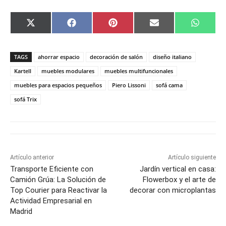
C
C
C
C
C
X
F
P
E
W
o
o
o
o
o
(
a
i
m
h
m
m
m
m
m
T
c
n
a
a
p
p
p
p
p
w
e
t
i
t
a
a
a
a
a
i
b
e
l
s
TAGS
ahorrar espacio
decoración de salón
diseño italiano
r
r
r
r
r
t
o
r
A
t
t
t
t
t
t
o
e
p
Kartell
muebles modulares
muebles multifuncionales
i
i
i
i
i
e
k
s
p
muebles para espacios pequeños
Piero Lissoni
sofá cama
r
r
r
r
r
r
t
e
e
e
e
e
)
sofá Trix
n
n
n
n
n
Artículo anterior
Artículo siguiente
Transporte Eficiente con
Jardín vertical en casa:
Camión Grúa: La Solución de
Flowerbox y el arte de
Top Courier para Reactivar la
decorar con microplantas
Actividad Empresarial en
Madrid