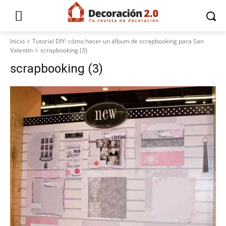
Inicio
Tutorial DIY: cómo hacer un álbum de scrapbooking para San
Valentín
scrapbooking (3)
scrapbooking (3)