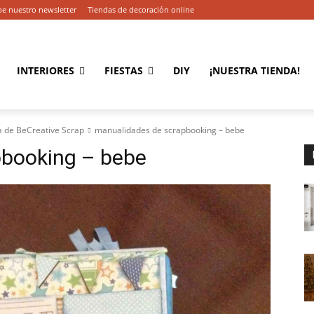
be nuestro newsletter
Tiendas de decoración online
INTERIORES
FIESTAS
DIY
¡NUESTRA TIENDA!
na de BeCreative Scrap
manualidades de scrapbooking – bebe
pbooking – bebe