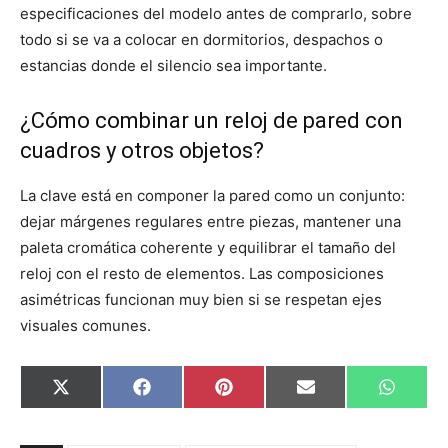
especificaciones del modelo antes de comprarlo, sobre
todo si se va a colocar en dormitorios, despachos o
estancias donde el silencio sea importante.
¿Cómo combinar un reloj de pared con
cuadros y otros objetos?
La clave está en componer la pared como un conjunto:
dejar márgenes regulares entre piezas, mantener una
paleta cromática coherente y equilibrar el tamaño del
reloj con el resto de elementos. Las composiciones
asimétricas funcionan muy bien si se respetan ejes
visuales comunes.
C
C
C
C
C
X
F
P
E
W
o
o
o
o
o
(
a
i
m
h
m
m
m
m
m
T
c
n
a
a
p
p
p
p
p
w
e
t
i
t