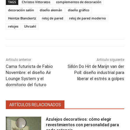
a
a
a
a
a
i
b
e
l
s
TAGS
Christos Vittoratos
complementos de decoración
r
r
r
r
r
t
o
r
A
t
t
t
t
t
t
o
e
p
decoración salón
diseño alemán
diseño gráfico
i
i
i
i
i
e
k
s
p
Heintze Blanckertz
reloj de pared
reloj de pared moderno
r
r
r
r
r
r
t
e
e
e
e
e
)
relojes
Uhrzahl
n
n
n
n
n
Artículo anterior
Artículo siguiente
Cama futurista de Fabio
Sillón Do Hit de Marijn van der
Novembre: el diseño Air
Poll: diseño industrial para
Lounge System y el
liberar el estrés a golpes
dormitorio del futuro
ARTÍCULOS RELACIONADOS
Azulejos decorativos: cómo elegir
revestimientos con personalidad para