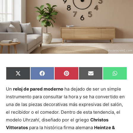
C
C
C
C
C
X
F
P
E
W
o
o
o
o
o
(
a
i
m
h
m
m
m
m
m
T
c
n
a
a
p
p
p
p
p
w
e
t
i
t
Un
reloj de pared moderno
ha dejado de ser un simple
a
a
a
a
a
i
b
e
l
s
instrumento para consultar la hora y se ha convertido en
r
r
r
r
r
t
o
r
A
t
t
t
t
t
t
o
e
p
una de las piezas decorativas más expresivas del salón,
i
i
i
i
i
e
k
s
p
r
r
r
r
r
r
t
el recibidor o el comedor. Dentro de esta tendencia, el
e
e
e
e
e
)
n
n
n
n
n
modelo
Uhrzahl
, diseñado por el griego
Christos
Vittoratos
para la histórica firma alemana
Heintze &