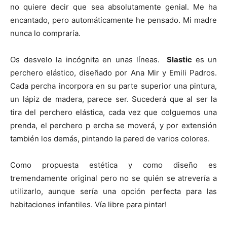
t
t
t
t
t
t
o
e
p
no quiere decir que sea absolutamente genial. Me ha
i
i
i
i
i
e
k
s
p
r
r
r
r
r
r
t
encantado, pero automáticamente he pensado. Mi madre
e
e
e
e
e
)
n
n
n
n
n
nunca lo compraría.
Os desvelo la incógnita en unas líneas.
Slastic
es un
perchero elástico, diseñado por Ana Mir y Emili Padros.
Cada percha incorpora en su parte superior una pintura,
un lápiz de madera, parece ser. Sucederá que al ser la
tira del perchero elástica, cada vez que colguemos una
prenda, el perchero p ercha se moverá, y por extensión
también los demás, pintando la pared de varios colores.
Como propuesta estética y como diseño es
tremendamente original pero no se quién se atrevería a
utilizarlo, aunque sería una opción perfecta para las
habitaciones infantiles. Vía libre para pintar!