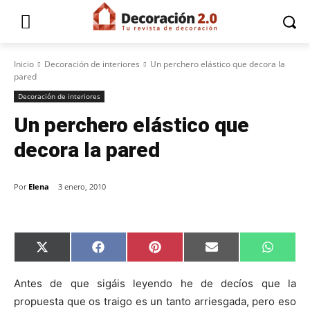
Inicio
Decoración de interiores
Un perchero elástico que decora la
pared
Decoración de interiores
Un perchero elástico que
decora la pared
Por
Elena
3 enero, 2010
C
C
C
C
C
X
F
P
E
W
o
o
o
o
o
(
a
i
m
h
m
m
m
m
m
T
c
n
a
a
p
p
p
p
p
w
e
t
i
t
Antes de que sigáis leyendo he de decíos que la
a
a
a
a
a
i
b
e
l
s
propuesta que os traigo es un tanto arriesgada, pero eso
r
r
r
r
r
t
o
r
A