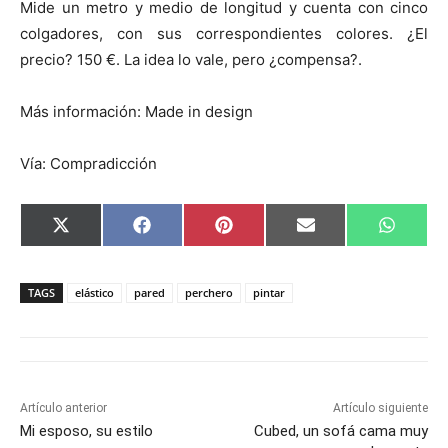
Mide un metro y medio de longitud y cuenta con cinco
colgadores, con sus correspondientes colores. ¿El
precio? 150 €. La idea lo vale, pero ¿compensa?.
Más información: Made in design
Vía: Compradicción
C
C
C
C
C
X
F
P
E
W
o
o
o
o
o
(
a
i
m
h
m
m
m
m
m
T
c
n
a
a
p
p
p
p
p
w
e
t
i
t
a
a
a
a
a
i
b
e
l
s
TAGS
elástico
pared
perchero
pintar
r
r
r
r
r
t
o
r
A
t
t
t
t
t
t
o
e
p
i
i
i
i
i
e
k
s
p
r
r
r
r
r
r
t
e
e
e
e
e
)
n
n
n
n
n
Artículo anterior
Artículo siguiente
Mi esposo, su estilo
Cubed, un sofá cama muy