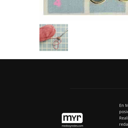
En M
posi
Real
reda