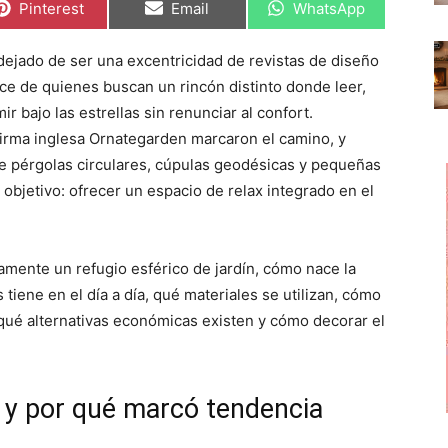
C
C
C
Pinterest
Email
WhatsApp
o
o
o
m
m
m
p
p
p
dejado de ser una excentricidad de revistas de diseño
a
a
a
r
r
r
nce de quienes buscan un rincón distinto donde leer,
t
t
t
i
i
i
ir bajo las estrellas sin renunciar al confort.
r
r
r
firma inglesa Ornategarden marcaron el camino, y
e
e
e
n
n
n
e pérgolas circulares, cúpulas geodésicas y pequeñas
bjetivo: ofrecer un espacio de relax integrado en el
amente un refugio esférico de jardín, cómo nace la
 tiene en el día a día, qué materiales se utilizan, cómo
 qué alternativas económicas existen y cómo decorar el
e y por qué marcó tendencia