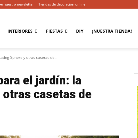
be nuestro newsletter
Tiendas de decoración online
INTERIORES
FIESTAS
DIY
¡NUESTRA TIENDA!
tating Sphere y otras casetas de...
ara el jardín: la
 otras casetas de