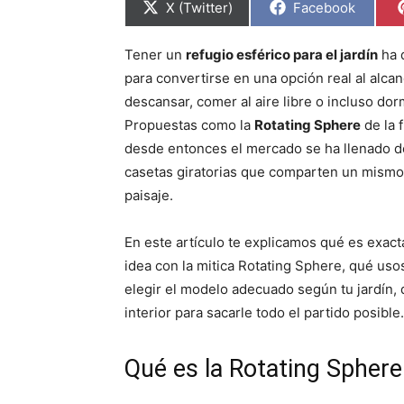
C
C
X (Twitter)
Facebook
o
o
m
m
p
p
Tener un
refugio esférico para el jardín
ha 
a
a
r
r
para convertirse en una opción real al alca
t
t
i
i
descansar, comer al aire libre o incluso dorm
r
r
Propuestas como la
Rotating Sphere
de la 
e
e
n
n
desde entonces el mercado se ha llenado d
casetas giratorias que comparten un mismo o
paisaje.
En este artículo te explicamos qué es exact
idea con la mitica Rotating Sphere, qué usos
elegir el modelo adecuado según tu jardín,
interior para sacarle todo el partido posible.
Qué es la Rotating Spher