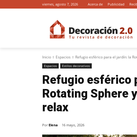
viernes, agosto 7, 2026
Acerca de
Publicidad
Reci
Inicio
Espacios
Refugio esférico para el jardín: la Ro
Espacios
Estilos decorativos
Refugio esférico p
Rotating Sphere y
relax
Por
Elena
16 mayo, 2026