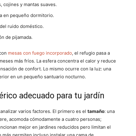
, cojines y mantas suaves.
a en pequeño dormitorio.
o del ruido doméstico.
ón de pijamada.
 con
mesas con fuego incorporado
, el refugio pasa a
 meses más fríos. La esfera concentra el calor y reduce
 sensación de confort. Lo mismo ocurre con la luz: una
terior en un pequeño santuario nocturno.
érico adecuado para tu jardín
nalizar varios factores. El primero es el
tamaño
: una
phere, acomoda cómodamente a cuatro personas;
cionan mejor en jardines reducidos pero limitan el
 más permiten incluso instalar una cama de