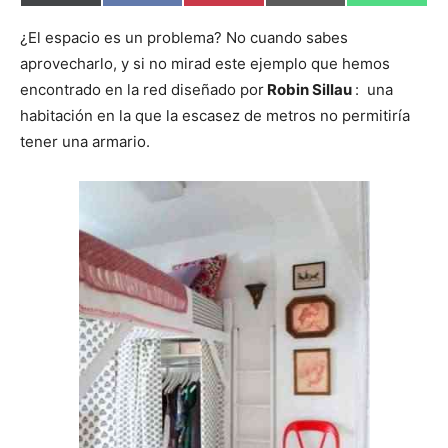
o
o
o
o
o
(
a
i
m
h
m
m
m
m
m
T
c
n
a
a
p
p
p
p
p
w
e
t
i
t
¿El espacio es un problema? No cuando sabes
a
a
a
a
a
i
b
e
l
s
aprovecharlo, y si no mirad este ejemplo que hemos
r
r
r
r
r
t
o
r
A
t
t
t
t
t
t
o
e
p
encontrado en la red diseñado por
Robin Sillau
: una
i
i
i
i
i
e
k
s
p
r
r
r
r
r
r
t
habitación en la que la escasez de metros no permitiría
e
e
e
e
e
)
n
n
n
n
n
tener una armario.