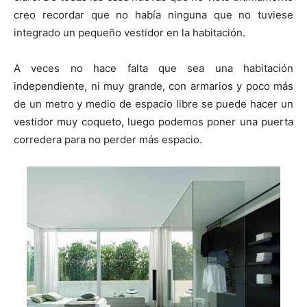
i
i
i
i
i
e
k
s
p
r
r
r
r
r
r
t
creo recordar que no había ninguna que no tuviese
e
e
e
e
e
)
n
n
n
n
n
integrado un pequeño vestidor en la habitación.
A veces no hace falta que sea una habitación
independiente, ni muy grande, con armarios y poco más
de un metro y medio de espacio libre se puede hacer un
vestidor muy coqueto, luego podemos poner una puerta
corredera para no perder más espacio.