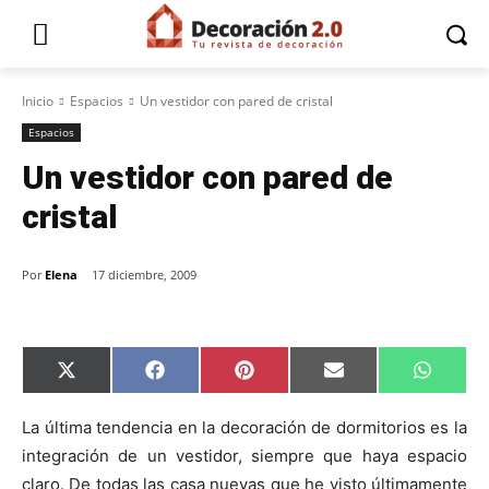
Inicio
Espacios
Un vestidor con pared de cristal
Espacios
Un vestidor con pared de
cristal
Por
Elena
17 diciembre, 2009
C
C
C
C
C
X
F
P
E
W
o
o
o
o
o
(
a
i
m
h
m
m
m
m
m
T
c
n
a
a
p
p
p
p
p
w
e
t
i
t
La última tendencia en la decoración de dormitorios es la
a
a
a
a
a
i
b
e
l
s
integración de un vestidor, siempre que haya espacio
r
r
r
r
r
t
o
r
A
t
t
t
t
t
t
o
e
p
claro. De todas las casa nuevas que he visto últimamente