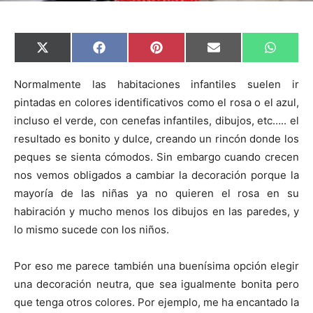
C
C
C
C
C
X
F
P
E
W
o
o
o
o
o
(
a
i
m
h
m
m
m
m
m
T
c
n
a
a
p
p
p
p
p
w
e
t
i
t
Normalmente las habitaciones infantiles suelen ir
a
a
a
a
a
i
b
e
l
s
pintadas en colores identificativos como el rosa o el azul,
r
r
r
r
r
t
o
r
A
t
t
t
t
t
t
o
e
p
incluso el verde, con cenefas infantiles, dibujos, etc….. el
i
i
i
i
i
e
k
s
p
r
r
r
r
r
r
t
resultado es bonito y dulce, creando un rincón donde los
e
e
e
e
e
)
n
n
n
n
n
peques se sienta cómodos. Sin embargo cuando crecen
nos vemos obligados a cambiar la decoración porque la
mayoría de las niñas ya no quieren el rosa en su
habiración y mucho menos los dibujos en las paredes, y
lo mismo sucede con los niños.
Por eso me parece también una buenísima opción elegir
una decoración neutra, que sea igualmente bonita pero
que tenga otros colores. Por ejemplo, me ha encantado la