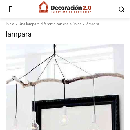
Inicio
Una lámpara diferente con estilo único
lámpara
lámpara