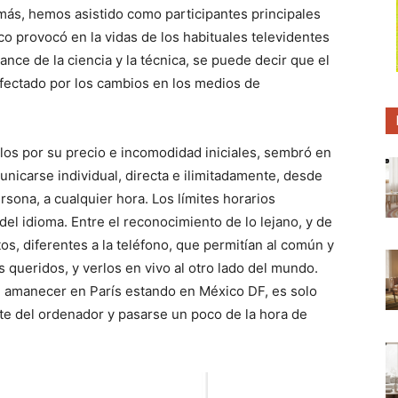
p
p
 más, hemos asistido como participantes principales
a
a
r
r
co provocó en la vidas de los habituales televidentes
t
t
i
i
ance de la ciencia y la técnica, se puede decir que el
r
r
fectado por los cambios en los medios de
e
e
n
n
ulos por su precio e incomodidad iniciales, sembró en
unicarse individual, directa e ilimitadamente, desde
sona, a cualquier hora. Los límites horarios
el idioma. Entre el reconocimiento de lo lejano, y de
os, diferentes a la teléfono, que permitían al común y
s queridos, y verlos en vivo al otro lado del mundo.
l amanecer en París estando en México DF, es solo
te del ordenador y pasarse un poco de la hora de