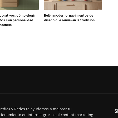
corativos: cómo elegir
Belén moderno: nacimientos de
tos con personalidad
diseño que renuevan la tradición
stancia
edios y Redes te ayudamos a mejorar tu
S
cionamiento en Internet gracias al content marketing.