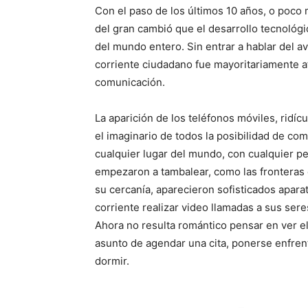
p
p
Con el paso de los últimos 10 años, o poco
a
a
r
r
del gran cambió que el desarrollo tecnológi
t
t
i
i
del mundo entero. Sin entrar a hablar del av
r
r
corriente ciudadano fue mayoritariamente a
e
e
n
n
comunicación.
La aparición de los teléfonos móviles, ridíc
el imaginario de todos la posibilidad de com
cualquier lugar del mundo, con cualquier per
empezaron a tambalear, como las fronteras d
su cercanía, aparecieron sofisticados aparat
corriente realizar video llamadas a sus sere
Ahora no resulta romántico pensar en ver e
asunto de agendar una cita, ponerse enfren
dormir.