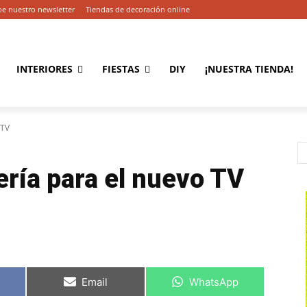
be nuestro newsletter
Tiendas de decoración online
INTERIORES
FIESTAS
DIY
¡NUESTRA TIENDA!
 TV
ría para el nuevo TV
C
C
Email
WhatsApp
o
o
m
m