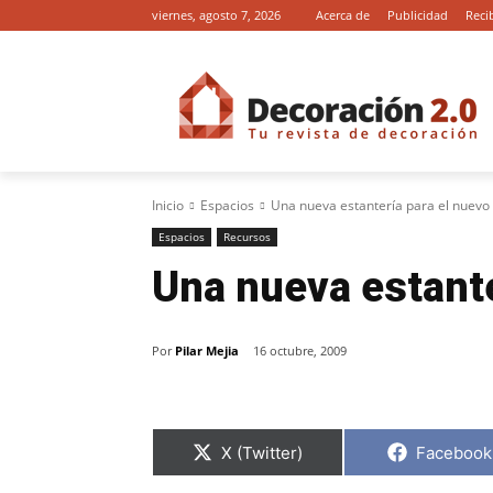
viernes, agosto 7, 2026
Acerca de
Publicidad
Reci
Inicio
Espacios
Una nueva estantería para el nuevo
Espacios
Recursos
Una nueva estante
Por
Pilar Mejia
16 octubre, 2009
C
C
X (Twitter)
Facebook
o
o
m
m