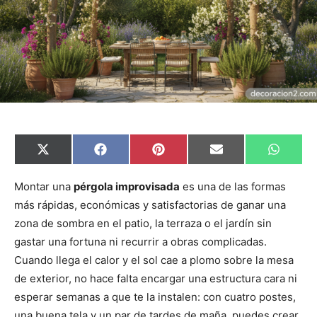
C
C
C
C
C
X
F
P
E
W
o
o
o
o
o
(
a
i
m
h
m
m
m
m
m
T
c
n
a
a
p
p
p
p
p
w
e
t
i
t
Montar una
pérgola improvisada
es una de las formas
a
a
a
a
a
i
b
e
l
s
más rápidas, económicas y satisfactorias de ganar una
r
r
r
r
r
t
o
r
A
t
t
t
t
t
t
o
e
p
zona de sombra en el patio, la terraza o el jardín sin
i
i
i
i
i
e
k
s
p
r
r
r
r
r
r
t
gastar una fortuna ni recurrir a obras complicadas.
e
e
e
e
e
)
n
n
n
n
n
Cuando llega el calor y el sol cae a plomo sobre la mesa
de exterior, no hace falta encargar una estructura cara ni
esperar semanas a que te la instalen: con cuatro postes,
una buena tela y un par de tardes de maña, puedes crear