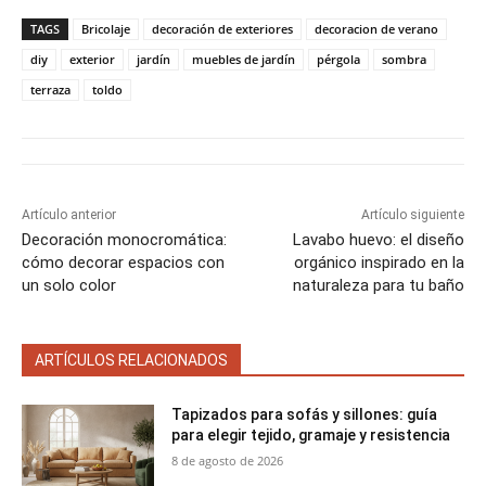
p
p
p
p
p
w
e
t
i
t
a
a
a
a
a
i
b
e
l
s
TAGS
Bricolaje
decoración de exteriores
decoracion de verano
r
r
r
r
r
t
o
r
A
t
t
t
t
t
t
o
e
p
diy
exterior
jardín
muebles de jardín
pérgola
sombra
i
i
i
i
i
e
k
s
p
terraza
toldo
r
r
r
r
r
r
t
e
e
e
e
e
)
n
n
n
n
n
Artículo anterior
Artículo siguiente
Decoración monocromática:
Lavabo huevo: el diseño
cómo decorar espacios con
orgánico inspirado en la
un solo color
naturaleza para tu baño
ARTÍCULOS RELACIONADOS
Tapizados para sofás y sillones: guía
para elegir tejido, gramaje y resistencia
8 de agosto de 2026