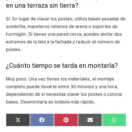
en una terraza sin tierra?
Sí. En lugar de clavar los postes, utiliza bases pesadas de
sombrilla, maceteros rellenos de arena o soportes de
hormigón. Si tienes una pared cerca, puedes anclar dos
extremos de la tela a la fachada y reducir el número de
postes.
¿Cuánto tiempo se tarda en montarla?
Muy poco. Una vez tienes los materiales, el montaje
completo puede llevarte entre 30 minutos y una hora,
dependiendo de si necesitas clavar los postes o colocar
bases. Desmontarla es todavía más rápido.
C
C
C
C
C
X
F
P
E
W
o
o
o
o
o
(
a
i
m
h
m
m
m
m
m
T
c
n
a
a