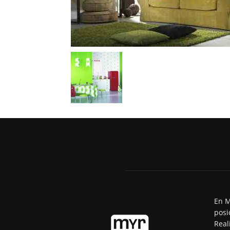
En M
posi
Real