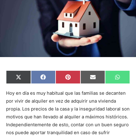
C
C
C
C
C
X
F
P
E
W
o
o
o
o
o
(
a
i
m
h
m
m
m
m
m
T
c
n
a
a
p
p
p
p
p
w
e
t
i
t
Hoy en día es muy habitual que las familias se decanten
a
a
a
a
a
i
b
e
l
s
por vivir de alquiler en vez de adquirir una vivienda
r
r
r
r
r
t
o
r
A
t
t
t
t
t
t
o
e
p
propia. Los precios de la casa y la inseguridad laboral son
i
i
i
i
i
e
k
s
p
r
r
r
r
r
r
t
motivos que han llevado al alquiler a máximos históricos.
e
e
e
e
e
)
n
n
n
n
n
Independientemente de esto, contar con un buen seguro
nos puede aportar tranquilidad en caso de sufrir