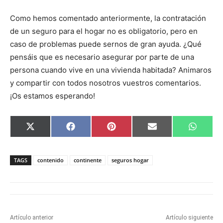
Como hemos comentado anteriormente, la contratación
de un seguro para el hogar no es obligatorio, pero en
caso de problemas puede sernos de gran ayuda. ¿Qué
pensáis que es necesario asegurar por parte de una
persona cuando vive en una vivienda habitada? Animaros
y compartir con todos nosotros vuestros comentarios.
¡Os estamos esperando!
C
C
C
C
C
X
F
P
E
W
o
o
o
o
o
(
a
i
m
h
m
m
m
m
m
T
c
n
a
a
p
p
p
p
p
w
e
t
i
t
a
a
a
a
a
i
b
e
l
s
TAGS
contenido
continente
seguros hogar
r
r
r
r
r
t
o
r
A
t
t
t
t
t
t
o
e
p
i
i
i
i
i
e
k
s
p
r
r
r
r
r
r
t
e
e
e
e
e
)
n
n
n
n
n
Artículo anterior
Artículo siguiente