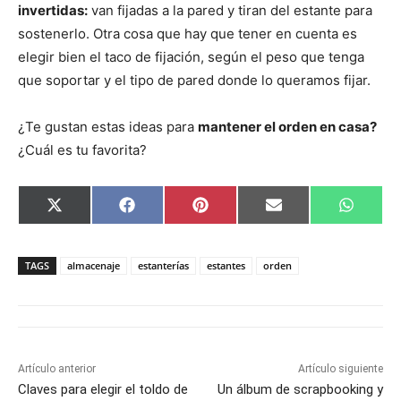
invertidas:
van fijadas a la pared y tiran del estante para
sostenerlo. Otra cosa que hay que tener en cuenta es
elegir bien el taco de fijación, según el peso que tenga
que soportar y el tipo de pared donde lo queramos fijar.
¿Te gustan estas ideas para
mantener el orden en casa?
¿Cuál es tu favorita?
C
C
C
C
C
X
F
P
E
W
o
o
o
o
o
(
a
i
m
h
m
m
m
m
m
T
c
n
a
a
p
p
p
p
p
w
e
t
i
t
a
a
a
a
a
i
b
e
l
s
TAGS
almacenaje
estanterías
estantes
orden
r
r
r
r
r
t
o
r
A
t
t
t
t
t
t
o
e
p
i
i
i
i
i
e
k
s
p
r
r
r
r
r
r
t
e
e
e
e
e
)
n
n
n
n
n
Artículo anterior
Artículo siguiente
Claves para elegir el toldo de
Un álbum de scrapbooking y