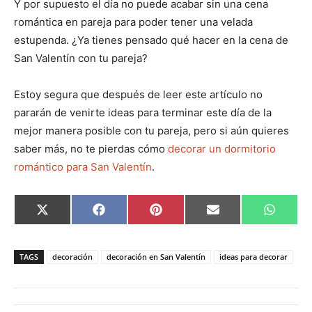
Y por supuesto el día no puede acabar sin una cena
romántica en pareja para poder tener una velada
estupenda. ¿Ya tienes pensado qué hacer en la cena de
San Valentín con tu pareja?
Estoy segura que después de leer este artículo no
pararán de venirte ideas para terminar este día de la
mejor manera posible con tu pareja, pero si aún quieres
saber más, no te pierdas cómo
decorar un dormitorio
romántico para San Valentín
.
C
C
C
C
C
X
F
P
E
W
o
o
o
o
o
(
a
i
m
h
m
m
m
m
m
T
c
n
a
a
p
p
p
p
p
w
e
t
i
t
a
a
a
a
a
i
b
e
l
s
TAGS
decoración
decoración en San Valentín
ideas para decorar
r
r
r
r
r
t
o
r
A
t
t
t
t
t
t
o
e
p
i
i
i
i
i
e
k
s
p
r
r
r
r
r
r
t
e
e
e
e
e
)