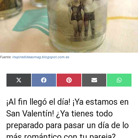
Fuente:
inspiredideasmag.blogspot.com.es
C
C
C
C
C
X
F
P
E
W
o
o
o
o
o
(
a
i
m
h
m
m
m
m
m
T
c
n
a
a
p
p
p
p
p
w
e
t
i
t
¡Al fin llegó el día! ¡Ya estamos en
a
a
a
a
a
i
b
e
l
s
r
r
r
r
r
t
o
r
A
t
t
t
t
t
t
o
e
p
San Valentín! ¿Ya tienes todo
i
i
i
i
i
e
k
s
p
r
r
r
r
r
r
t
preparado para pasar un día de lo
e
e
e
e
e
)
n
n
n
n
n
más romántico con tu pareja?