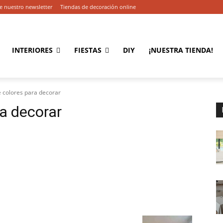
e nuestro newsletter
Tiendas de decoración online
INTERIORES
FIESTAS
DIY
¡NUESTRA TIENDA!
e colores para decorar
ra decorar