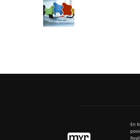
En M
posi
Real