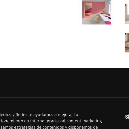
edios y Redes te ayudamos a mejorar tu
S
cionamiento en Internet gracias al content marketing.
izamos estrategias de contenidos y disponemos de