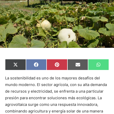
C
C
C
C
C
X
F
P
E
W
o
o
o
o
o
(
a
i
m
h
m
m
m
m
m
T
c
n
a
a
p
p
p
p
p
w
e
t
i
t
La sostenibilidad es uno de los mayores desafíos del
a
a
a
a
a
i
b
e
l
s
mundo moderno. El sector agrícola, con su alta demanda
r
r
r
r
r
t
o
r
A
t
t
t
t
t
t
o
e
p
de recursos y electricidad, se enfrenta a una particular
i
i
i
i
i
e
k
s
p
r
r
r
r
r
r
t
presión para encontrar soluciones más ecológicas. La
e
e
e
e
e
)
n
n
n
n
n
agrovoltaica surge como una respuesta innovadora,
combinando agricultura y energía solar de una manera