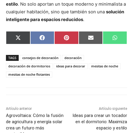
estilo
. No solo aportan un toque moderno y minimalista a
cualquier habitación, sino que también son una
solución
inteligente para espacios reducidos
.
C
C
C
C
C
X
F
P
E
W
o
o
o
o
o
(
a
i
m
h
m
m
m
m
m
T
c
n
a
a
p
p
p
p
p
w
e
t
i
t
a
a
a
a
a
i
b
e
l
s
TAGS
consejos de decoración
decoración
r
r
r
r
r
t
o
r
A
t
t
t
t
t
t
o
e
p
decoración de dormitorios
ideas para decorar
mesitas de noche
i
i
i
i
i
e
k
s
p
mesitas de noche flotantes
r
r
r
r
r
r
t
e
e
e
e
e
)
n
n
n
n
n
Artículo anterior
Artículo siguiente
Agrovoltaica: Cómo la fusión
Ideas para crear un tocador
de agricultura y energía solar
en el dormitorio: Maximiza
crea un futuro más
espacio y estilo