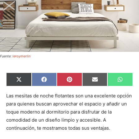
Fuente:
leroymerlin
C
C
C
C
C
X
F
P
E
W
o
o
o
o
o
(
a
i
m
h
m
m
m
m
m
T
c
n
a
a
p
p
p
p
p
w
e
t
i
t
Las mesitas de noche flotantes son una excelente opción
a
a
a
a
a
i
b
e
l
s
para quienes buscan aprovechar el espacio y añadir un
r
r
r
r
r
t
o
r
A
t
t
t
t
t
t
o
e
p
toque moderno al dormitorio para disfrutar de la
i
i
i
i
i
e
k
s
p
r
r
r
r
r
r
t
comodidad de un diseño limpio y accesible. A
e
e
e
e
e
)
n
n
n
n
n
continuación, te mostramos todas sus ventajas.