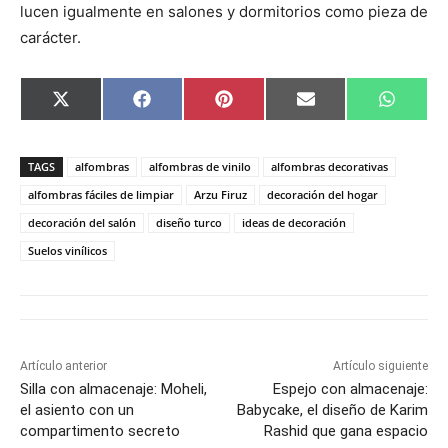
lucen igualmente en salones y dormitorios como pieza de
carácter.
C
C
C
C
C
X
F
P
E
W
o
o
o
o
o
(
a
i
m
h
m
m
m
m
m
T
c
n
a
a
p
p
p
p
p
w
e
t
i
t
a
a
a
a
a
i
b
e
l
s
TAGS
alfombras
alfombras de vinilo
alfombras decorativas
r
r
r
r
r
t
o
r
A
t
t
t
t
t
t
o
e
p
alfombras fáciles de limpiar
Arzu Firuz
decoración del hogar
i
i
i
i
i
e
k
s
p
decoración del salón
diseño turco
ideas de decoración
r
r
r
r
r
r
t
e
e
e
e
e
)
Suelos vinílicos
n
n
n
n
n
Artículo anterior
Artículo siguiente
Silla con almacenaje: Moheli,
Espejo con almacenaje:
el asiento con un
Babycake, el diseño de Karim
compartimento secreto
Rashid que gana espacio