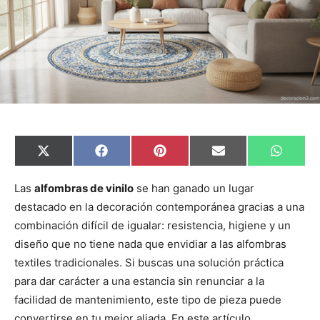
C
C
C
C
C
X
F
P
E
W
o
o
o
o
o
(
a
i
m
h
m
m
m
m
m
T
c
n
a
a
p
p
p
p
p
w
e
t
i
t
Las
alfombras de vinilo
se han ganado un lugar
a
a
a
a
a
i
b
e
l
s
destacado en la decoración contemporánea gracias a una
r
r
r
r
r
t
o
r
A
t
t
t
t
t
t
o
e
p
combinación difícil de igualar: resistencia, higiene y un
i
i
i
i
i
e
k
s
p
r
r
r
r
r
r
t
diseño que no tiene nada que envidiar a las alfombras
e
e
e
e
e
)
n
n
n
n
n
textiles tradicionales. Si buscas una solución práctica
para dar carácter a una estancia sin renunciar a la
facilidad de mantenimiento, este tipo de pieza puede
convertirse en tu mejor aliada. En este artículo