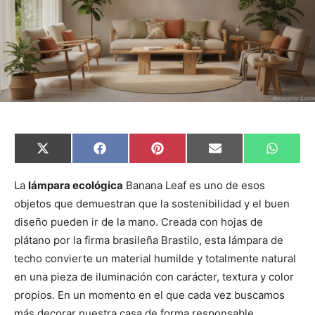
C
C
C
C
C
X
F
P
E
W
o
o
o
o
o
(
a
i
m
h
m
m
m
m
m
T
c
n
a
a
p
p
p
p
p
w
e
t
i
t
La
lámpara ecológica
Banana Leaf es uno de esos
a
a
a
a
a
i
b
e
l
s
objetos que demuestran que la sostenibilidad y el buen
r
r
r
r
r
t
o
r
A
t
t
t
t
t
t
o
e
p
diseño pueden ir de la mano. Creada con hojas de
i
i
i
i
i
e
k
s
p
r
r
r
r
r
r
t
plátano por la firma brasileña Brastilo, esta lámpara de
e
e
e
e
e
)
n
n
n
n
n
techo convierte un material humilde y totalmente natural
en una pieza de iluminación con carácter, textura y color
propios. En un momento en el que cada vez buscamos
más decorar nuestra casa de forma responsable,