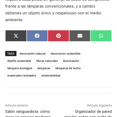
frente a las lámparas convencionales, y a cambio
obtienes un objeto único y respetuoso con el medio
ambiente.
C
C
C
C
C
X
F
P
E
W
o
o
o
o
o
(
a
i
m
h
m
m
m
m
m
T
c
n
a
a
p
p
p
p
p
w
e
t
i
t
a
a
a
a
a
i
b
e
l
s
TAGS
decoración natural
decoracion sostenible
r
r
r
r
r
t
o
r
A
t
t
t
t
t
t
o
e
p
diseño sostenible
fibras naturales
Iluminación
i
i
i
i
i
e
k
s
p
lámpara ecológica
lamparas
lámparas de techo
r
r
r
r
r
r
t
e
e
e
e
e
)
materiales reciclados
sostenibilidad
n
n
n
n
n
Artículo anterior
Artículo siguiente
Salón vanguardista: cómo
Organizador de pared