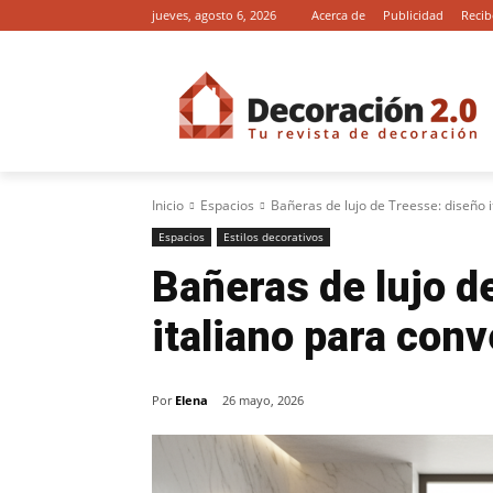
jueves, agosto 6, 2026
Acerca de
Publicidad
Recib
Inicio
Espacios
Bañeras de lujo de Treesse: diseño it
Espacios
Estilos decorativos
Bañeras de lujo d
italiano para conv
Por
Elena
26 mayo, 2026