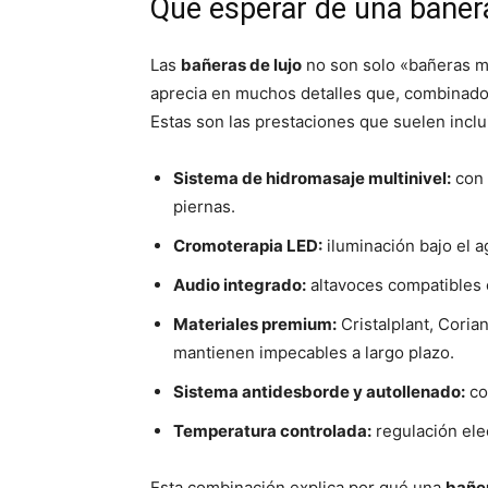
Qué esperar de una bañera
Las
bañeras de lujo
no son solo «bañeras m
aprecia en muchos detalles que, combinado
Estas son las prestaciones que suelen inclu
Sistema de hidromasaje multinivel:
con 
piernas.
Cromoterapia LED:
iluminación bajo el a
Audio integrado:
altavoces compatibles 
Materiales premium:
Cristalplant, Coria
mantienen impecables a largo plazo.
Sistema antidesborde y autollenado:
co
Temperatura controlada:
regulación elec
Esta combinación explica por qué una
bañer