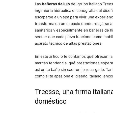
p
p
Las
bañeras de lujo
del grupo italiano Tree
a
a
r
r
ingeniería hidráulica e iconografía del dise
t
t
i
i
escaparse a un spa para vivir una experienc
r
r
transforma en un espacio donde relajarse a
e
e
n
n
sanitarios y especialmente en bañeras de 
sector: que cada pieza funcione como mobili
aparato técnico de altas prestaciones.
En este artículo te contamos qué ofrecen l
marcan tendencia, qué prestaciones espera
así en tu baño sin caer en lo recargado. Ta
como si te apasiona el diseño italiano, encon
Treesse, una firma italian
doméstico