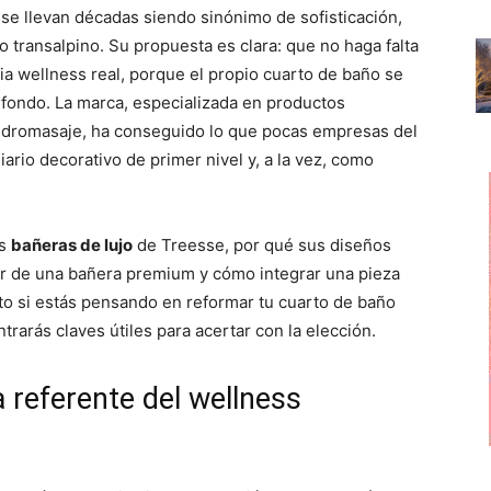
p
p
p
sse llevan décadas siendo sinónimo de sofisticación,
a
a
a
r
r
r
ño transalpino. Su propuesta es clara: que no haga falta
t
t
t
i
i
i
ia wellness real, porque el propio cuarto de baño se
r
r
r
 fondo. La marca, especializada en productos
e
e
e
n
n
n
hidromasaje, ha conseguido lo que pocas empresas del
ario decorativo de primer nivel y, a la vez, como
as
bañeras de lujo
de Treesse, por qué sus diseños
r de una bañera premium y cómo integrar una pieza
nto si estás pensando en reformar tu cuarto de baño
trarás claves útiles para acertar con la elección.
a referente del wellness