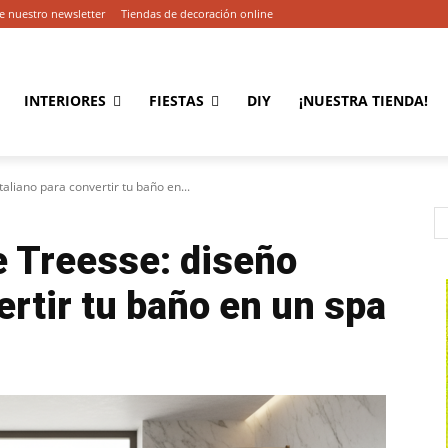
e nuestro newsletter
Tiendas de decoración online
INTERIORES
FIESTAS
DIY
¡NUESTRA TIENDA!
aliano para convertir tu baño en...
e Treesse: diseño
ertir tu baño en un spa